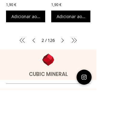
1,90 €
1,90 €
Adicionar ao carrinho
Adicionar ao carrinho
/
2
126
CUBIC MINERAL
Contactos
​Miguel Barroso
Telefone:
00351 966731310
Email:
migbarroso@hotmail.com