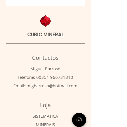
Nesta página encontra uma secção
dedicada apenas a artigos de
Portugal.
CUBIC MINERAL
Contactos
​Miguel Barroso
Telefone:
00351 966731310
Email:
migbarroso@hotmail.com
Loja
SISTEMÁTICA
MINERAIS