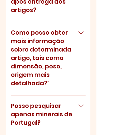
após entrega dos
artigos?
É possível apenas para entregas
pessoais na região de Lisboa,
Como posso obter
normalmente acima de 40€, e
mais informação
dependendo da nossa
sobre determinada
disponibilidade para efetuar a
artigo, tais como
entrega.
dimensão, peso,
origem mais
detalhada?"
Dentro das nossa possibilidades,
procuraremos fornecer toda a
Posso pesquisar
informação adicional desejada
apenas minerais de
indicando-nos a referência do artigo
Portugal?
em questão.