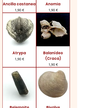
Ancilla castanea
Anomia
Preço
Preço
1,90 €
1,90 €
Atrypa
Balanídeo
(Craca)
Preço
1,90 €
Preço
1,90 €
Belemnite
Bivalve