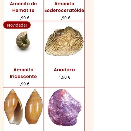
Amonite de
Amonite
Hematite
Eoderoceratóide
Preço
Preço
1,90 €
1,90 €
Novidade!
Amonite
Anadara
Iridescente
Preço
1,90 €
Preço
1,90 €