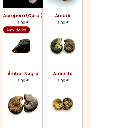
Acropora (Coral)
Âmbar
Preço
Preço
1,90 €
1,90 €
Novidade!
Âmbar Negro
Amonite
Preço
Preço
1,90 €
1,90 €