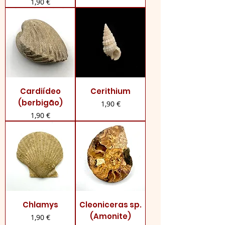
Preço
1,90 €
Cardiídeo
Cerithium
(berbigão)
Preço
1,90 €
Preço
1,90 €
Chlamys
Cleoniceras sp.
(Amonite)
Preço
1,90 €