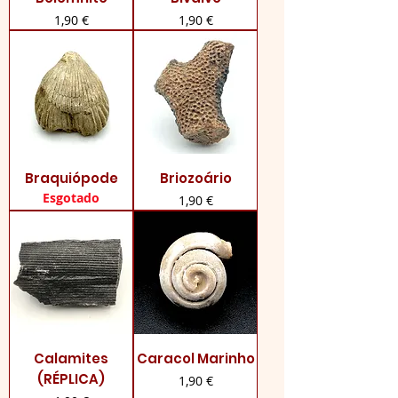
Preço
Preço
1,90 €
1,90 €
Braquiópode
Briozoário
Esgotado
Preço
1,90 €
Calamites
Caracol Marinho
(RÉPLICA)
Preço
1,90 €