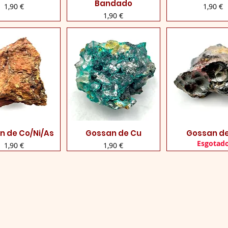
Bandado
Preço
Preço
1,90 €
1,90 €
Preço
1,90 €
n de Co/Ni/As
Gossan de Cu
Gossan de
lização rápida
Visualização rápida
Visualização 
Esgotad
Preço
Preço
1,90 €
1,90 €