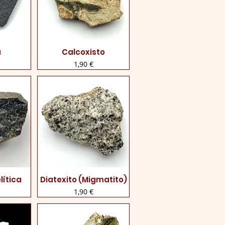
a
Calcoxisto
rápida
Visualização rápida
Preço
1,90 €
lítica
Diatexito (Migmatito)
rápida
Visualização rápida
Preço
1,90 €