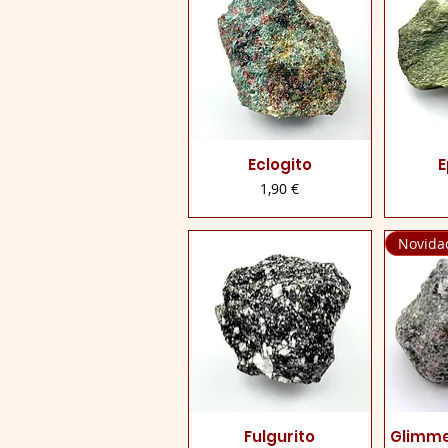
Eclogito
E
Visualização rápida
Visua
Preço
1,90 €
Novida
Fulgurito
Glimmer
Visualização rápida
Visua