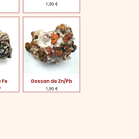
Preço
1,90 €
 Fe
Gossan de Zn/Pb
rápida
Visualização rápida
o
Preço
1,90 €