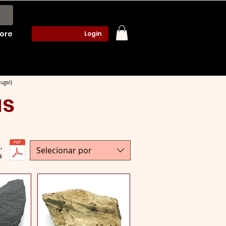
ore
Login
ugal)
as
,
Selecionar por
a