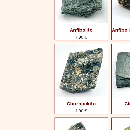
Anfibolito
Anfibol
Visualização rápida
Visua
Preço
1,90 €
Charnockito
Cl
Visualização rápida
Visua
Preço
1,90 €