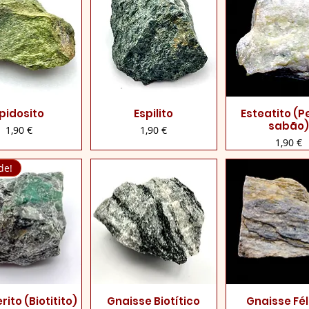
pidosito
Espilito
Esteatito (P
lização rápida
Visualização rápida
Visualização 
sabão
Preço
Preço
1,90 €
1,90 €
Preço
1,90 €
de!
ito (Biotitito)
Gnaisse Biotítico
Gnaisse Fél
lização rápida
Visualização rápida
Visualização 