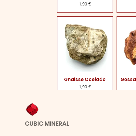
Preço
1,90 €
Gnaisse Ocelado
Gossa
Visualização rápida
Visua
Preço
1,90 €
CUBIC MINERAL