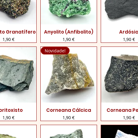
ito Granatífero
Anyolito (Anfibolito)
Ardósi
lização rápida
Visualização rápida
Visualização 
Preço
Preço
Preço
1,90 €
1,90 €
1,90 €
Novidade!
oritoxisto
Corneana Cálcica
Corneana Pe
lização rápida
Visualização rápida
Visualização 
Preço
Preço
Preço
1,90 €
1,90 €
1,90 €