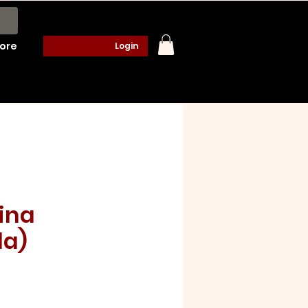
ore
Login
ina
da)
o