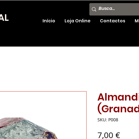
AL
Início
Loja Online
Contactos
M
Almand
(Grana
SKU: P008
Preç
7,00 €