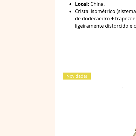
Local:
China.
Cristal isométrico (siste
de dodecaedro + trapezo
ligeiramente distorcido e 
Novidade!