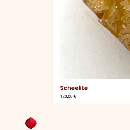
Scheelite
Preço
120,00 €