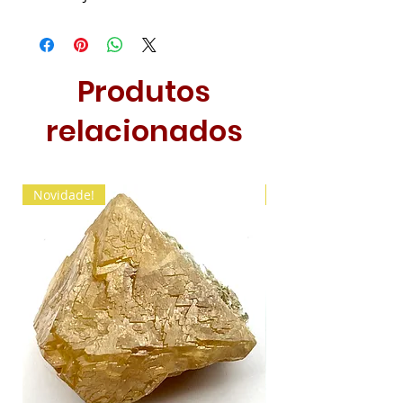
Produtos
relacionados
Novidade!
Novidade!