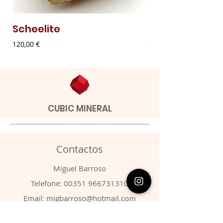
Scheelite
Malaquite Fibr
Preço
Preço
120,00 €
9,00 €
CUBIC MINERAL
Contactos
​Miguel Barroso
Telefone:
00351 966731310
Email:
migbarroso@hotmail.com