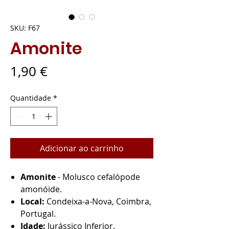
SKU: F67
Amonite
Preço
1,90 €
Quantidade
*
Adicionar ao carrinho
Amonite
- Molusco cefalópode
amonóide.
Local:
Condeixa-a-Nova, Coimbra,
Portugal.
Idade:
Jurássico Inferior.