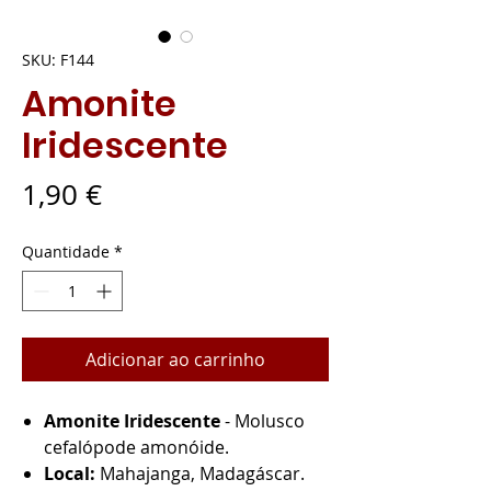
SKU: F144
Amonite
Iridescente
Preço
1,90 €
Quantidade
*
Adicionar ao carrinho
Amonite Iridescente
- Molusco
cefalópode amonóide.
Local:
Mahajanga, Madagáscar.