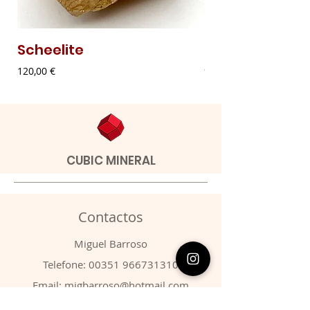
Scheelite
Malaquite Fibr
Preço
Preço
120,00 €
9,00 €
CUBIC MINERAL
Contactos
​Miguel Barroso
Telefone:
00351 966731310
Email:
migbarroso@hotmail.com