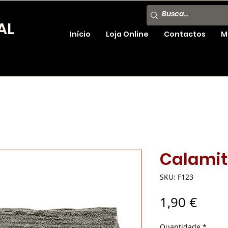
AL
Início
Loja Online
Contactos
M
Calamit
SKU: F123
Preç
1,90 €
Quantidade
*