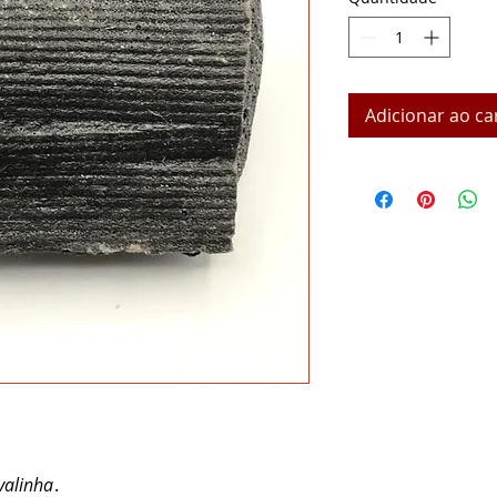
Adicionar ao ca
valinha
.