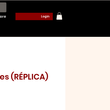
ore
Login
es (RÉPLICA)
o