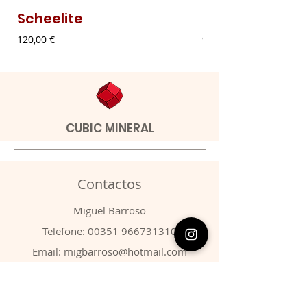
Scheelite
Malaquite Fibr
Preço
Preço
120,00 €
9,00 €
CUBIC MINERAL
Contactos
​Miguel Barroso
Telefone:
00351 966731310
Email:
migbarroso@hotmail.com
Loja