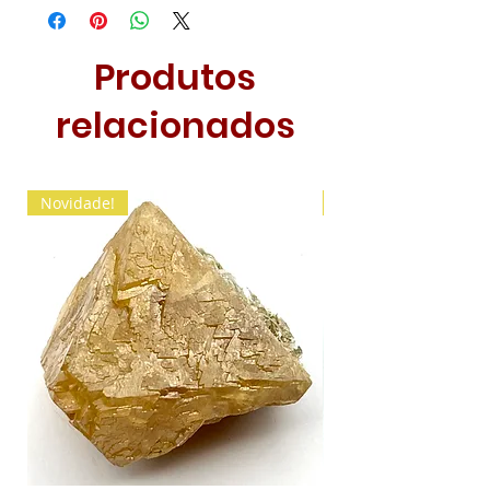
Produtos
relacionados
Novidade!
Novidade!