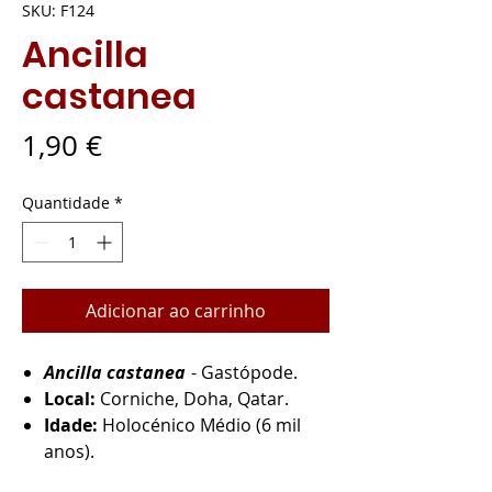
SKU: F124
Ancilla
castanea
Preço
1,90 €
Quantidade
*
Adicionar ao carrinho
Ancilla castanea
- Gastópode.
Local:
Corniche, Doha, Qatar.
Idade:
Holocénico Médio (6 mil
anos).