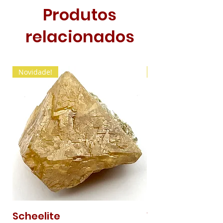
Produtos
relacionados
Novidade!
Novidade!
Scheelite
Vanadinite