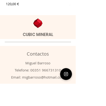
Preço
Preço
120,00 €
20,00 €
CUBIC MINERAL
Contactos
​Miguel Barroso
Telefone:
00351 966731310
Email:
migbarroso@hotmail.com
Loja
SISTEMÁTICA