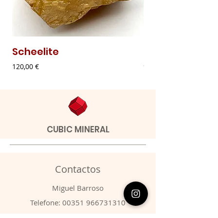
Scheelite
Malaquite Fibr
Preço
Preço
120,00 €
9,00 €
CUBIC MINERAL
Contactos
​Miguel Barroso
Telefone:
00351 966731310
Email:
migbarroso@hotmail.com