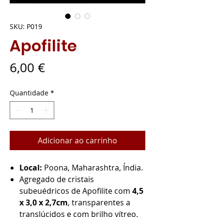
SKU: P019
Apofilite
Preço
6,00 €
Quantidade
*
Adicionar ao carrinho
Local:
Poona, Maharashtra, Índia.
Agregado de cristais
subeuédricos de Apofilite com
4,5
x 3,0 x 2,7cm
, transparentes a
translúcidos e com brilho vítreo.