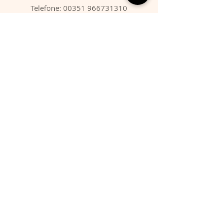
Telefone:
00351 966731310
Email:
migbarroso@hotmail.com
Loja
SISTEMÁTICA
MINERAIS
FÓSSEIS
ANIMAIS
Condições
Entregas & Devoluções
Termos de Serviço
Formas de Pagamento
FAQ