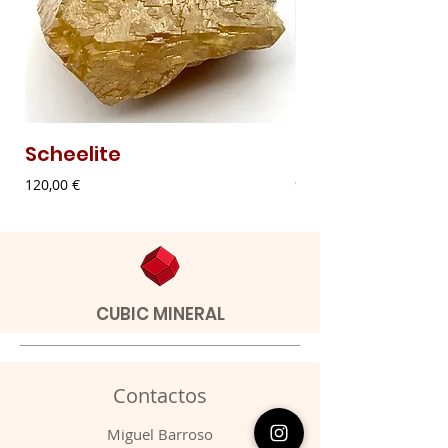
Scheelite
Malaquite Fibr
Preço
Preço
120,00 €
9,00 €
CUBIC MINERAL
Contactos
​Miguel Barroso