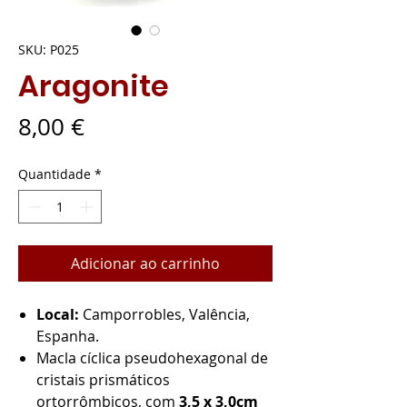
SKU: P025
Aragonite
Preço
8,00 €
Quantidade
*
Adicionar ao carrinho
Local:
Camporrobles, Valência,
Espanha.
Macla cíclica pseudohexagonal de
cristais prismáticos
ortorrômbicos, com
3,5 x 3,0cm