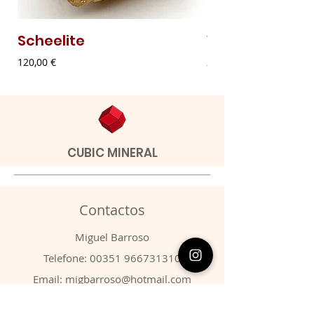
Scheelite
Vanadinite
Preço
Preço
120,00 €
20,00 €
CUBIC MINERAL
Contactos
​Miguel Barroso
Telefone:
00351 966731310
Email:
migbarroso@hotmail.com