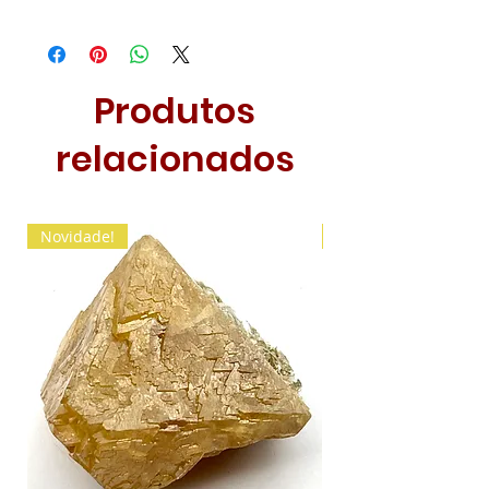
Produtos
relacionados
Novidade!
Novidade!