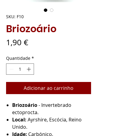
SKU: F10
Briozoário
Preço
1,90 €
Quantidade
*
Adicionar ao carrinho
Briozoário
- Invertebrado
ectoprocta.
Local:
Ayrshire, Escócia, Reino
Unido.
Idade:
Carbónico.