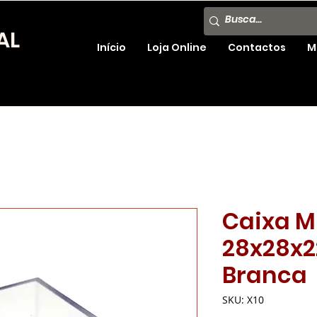
AL
Início
Loja Online
Contactos
M
Caixa M
28x28x
Branca
SKU: X10