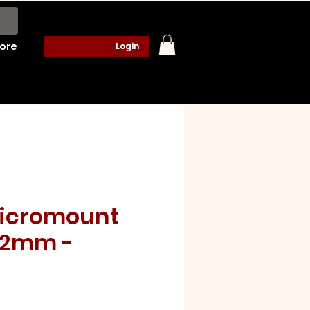
ore
Login
icromount
22mm -