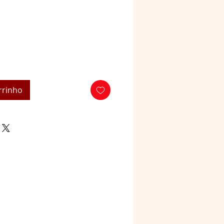
o
rrinho