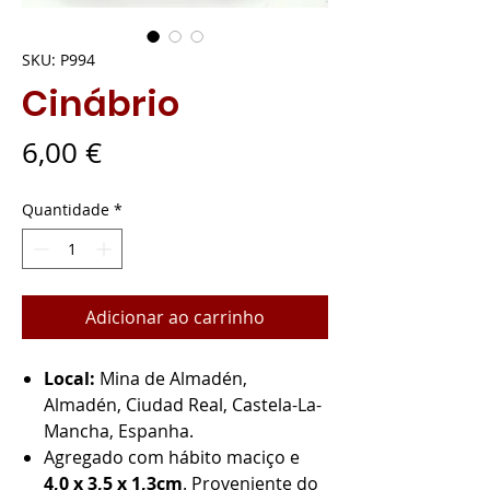
SKU: P994
Cinábrio
Preço
6,00 €
Quantidade
*
Adicionar ao carrinho
Local:
Mina de Almadén,
Almadén, Ciudad Real, Castela-La-
Mancha, Espanha.
Agregado com hábito maciço e
4,0 x 3,5 x 1,3cm
. Proveniente do