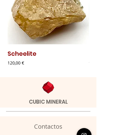
Scheelite
Malaquite Fibr
Preço
Preço
120,00 €
9,00 €
CUBIC MINERAL
Contactos