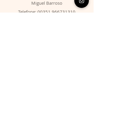
​Miguel Barroso
Telefone:
00351 966731310
Email:
migbarroso@hotmail.com
Loja
SISTEMÁTICA
MINERAIS
FÓSSEIS
ANIMAIS
Condições
Entregas & Devoluções
Termos de Serviço
Formas de Pagamento