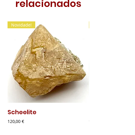
relacionados
Novidade!
Novidade!
Scheelite
Malaquite Fibr
Preço
Preço
120,00 €
9,00 €