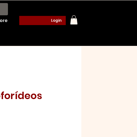
ore
Login
oforídeos
o