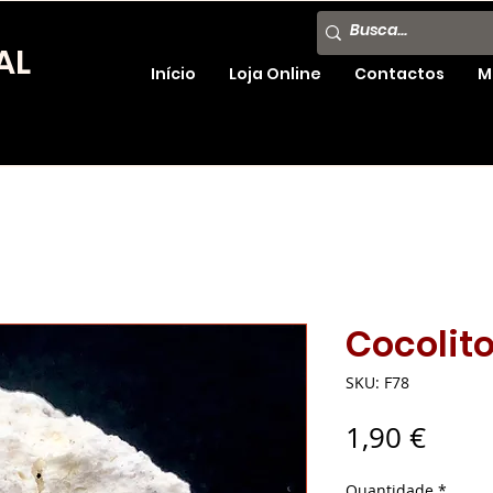
AL
Início
Loja Online
Contactos
M
Cocolit
SKU: F78
Preç
1,90 €
Quantidade
*