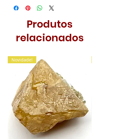
Produtos
relacionados
Novidade!
Novidade!