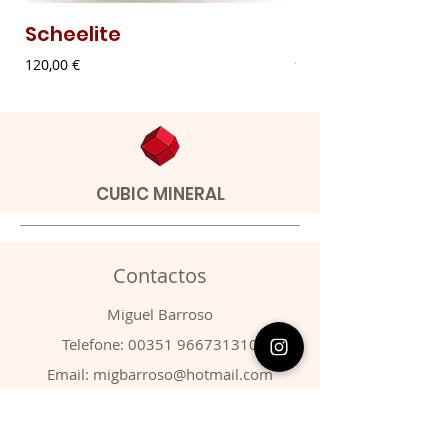
Scheelite
Malaquite Fibr
Preço
Preço
120,00 €
9,00 €
CUBIC MINERAL
Contactos
​Miguel Barroso
Telefone:
00351 966731310
Email:
migbarroso@hotmail.com
Loja