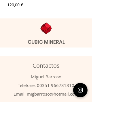
Preço
Preço
120,00 €
9,00 €
CUBIC MINERAL
Contactos
​Miguel Barroso
Telefone:
00351 966731310
Email:
migbarroso@hotmail.com
Loja
SISTEMÁTICA