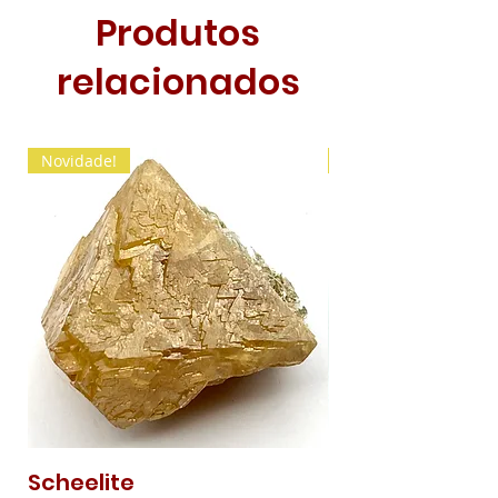
Produtos
relacionados
Novidade!
Novidade!
Scheelite
Malaquite Fibr