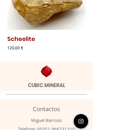
Scheelite
Malaquite Fibr
Preço
Preço
120,00 €
9,00 €
CUBIC MINERAL
Contactos
​Miguel Barroso
Telefone:
00351 966731310