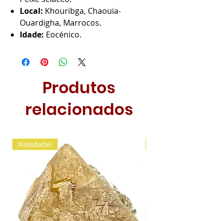
Local:
Khouribga, Chaouia-
Ouardigha, Marrocos.
Idade:
Eocénico.
Produtos
relacionados
Novidade!
Novidade!