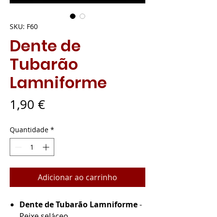
SKU: F60
Dente de
Tubarão
Lamniforme
Preço
1,90 €
Quantidade
*
Adicionar ao carrinho
Dente de Tubarão Lamniforme
-
Peixe seláceo.