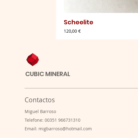
Scheelite
Preço
120,00 €
CUBIC MINERAL
Contactos
​Miguel Barroso
Telefone: 00351 966731310
Email:
migbarroso@hotmail.com