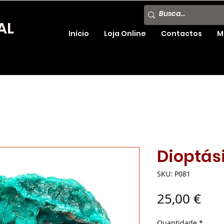
AL
Início
Loja Online
Contactos
M
Dioptás
SKU: P081
Pre
25,00 €
Quantidade
*