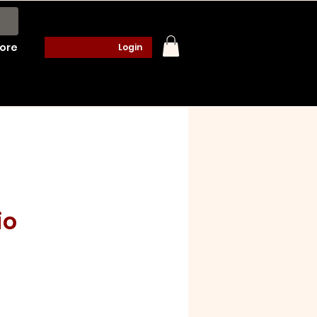
ore
Login
io
ço