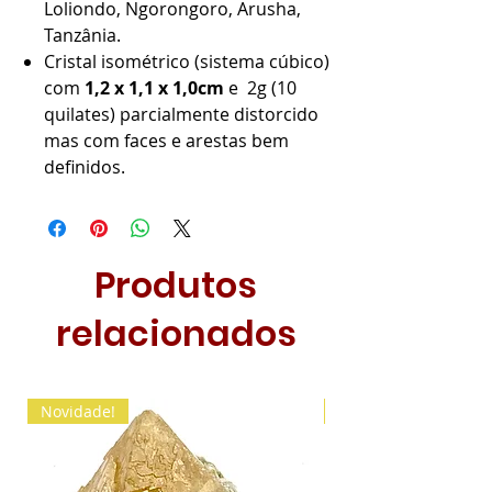
Loliondo, Ngorongoro, Arusha,
Tanzânia.
Cristal isométrico (sistema cúbico)
com
1,2 x 1,1 x 1,0cm
e 2g (10
quilates) parcialmente distorcido
mas com faces e arestas bem
definidos.
Produtos
relacionados
Novidade!
Novidade!