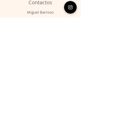
Contactos
​Miguel Barroso
Telefone:
00351 966731310
Email:
migbarroso@hotmail.com
Loja
SISTEMÁTICA
MINERAIS
FÓSSEIS
ANIMAIS
Condições
Entregas & Devoluções
Termos de Serviço