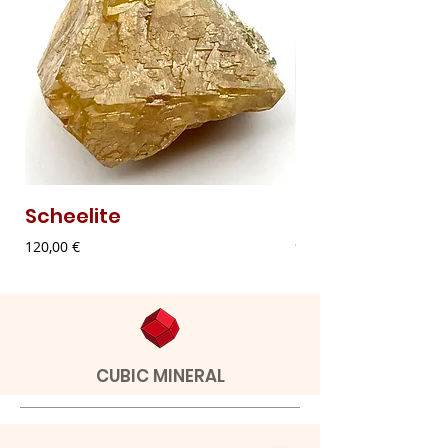
Scheelite
Malaquite Fibr
Preço
Preço
120,00 €
9,00 €
CUBIC MINERAL