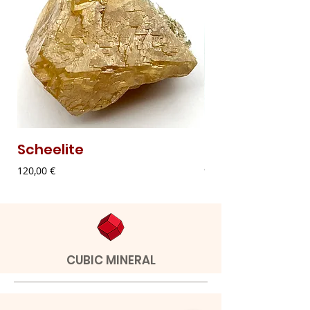
Scheelite
Malaquite Fibr
Preço
Preço
120,00 €
9,00 €
CUBIC MINERAL