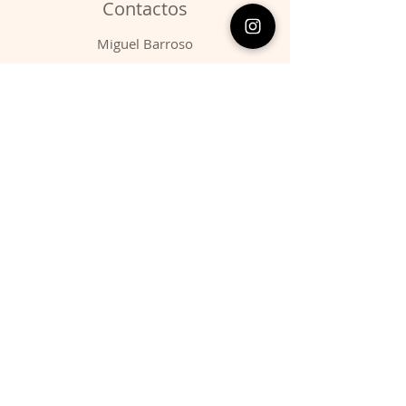
Contactos
​Miguel Barroso
Telefone:
00351 966731310
Email:
migbarroso@hotmail.com
Loja
SISTEMÁTICA
MINERAIS
FÓSSEIS
ANIMAIS
Condições
Entregas & Devoluções
Termos de Serviço