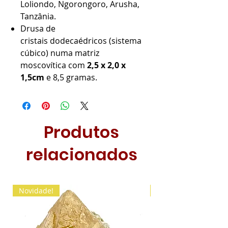
Loliondo, Ngorongoro, Arusha,
Tanzânia.
Drusa de
cristais dodecaédricos (sistema
cúbico) numa matriz
moscovítica com
2,5 x 2,0 x
1,5cm
e 8,5 gramas.
Produtos
relacionados
Novidade!
Novidade!