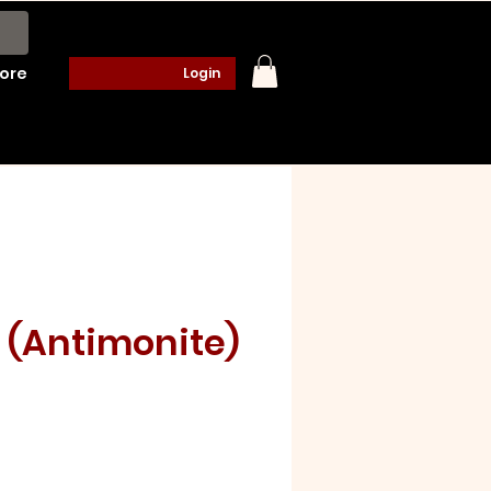
ore
Login
a (Antimonite)
o