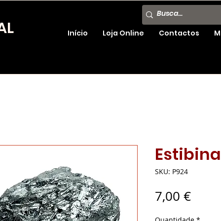
AL
Início
Loja Online
Contactos
M
Estibin
SKU: P924
Preç
7,00 €
Quantidade
*