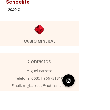
Scheelite
Malaquite Fibr
Preço
Preço
120,00 €
9,00 €
CUBIC MINERAL
Contactos
​Miguel Barroso
Telefone:
00351 966731310
Email:
migbarroso@hotmail.com
Loja