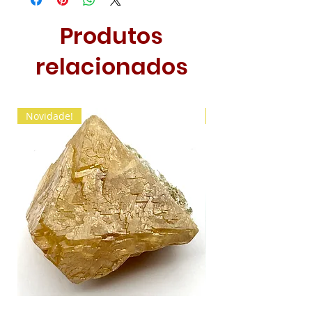
Produtos
relacionados
Novidade!
Novidade!