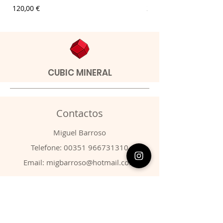
Preço
Preço
120,00 €
20,00 €
CUBIC MINERAL
Contactos
​Miguel Barroso
Telefone:
00351 966731310
Email:
migbarroso@hotmail.com
Loja
SISTEMÁTICA