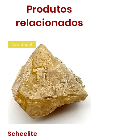
Produtos
relacionados
Novidade!
Novidade!
Scheelite
Vanadinite