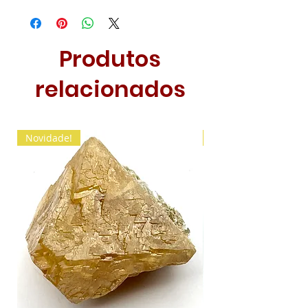
Produtos
relacionados
Novidade!
Novidade!