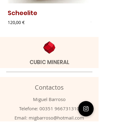
Scheelite
Malaquite Fibr
Preço
Preço
120,00 €
9,00 €
CUBIC MINERAL
Contactos
​Miguel Barroso
Telefone:
00351 966731310
Email:
migbarroso@hotmail.com