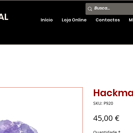
AL
Início
Loja Online
Contactos
M
Hackma
SKU: P920
Pre
45,00 €
Quantidade
*