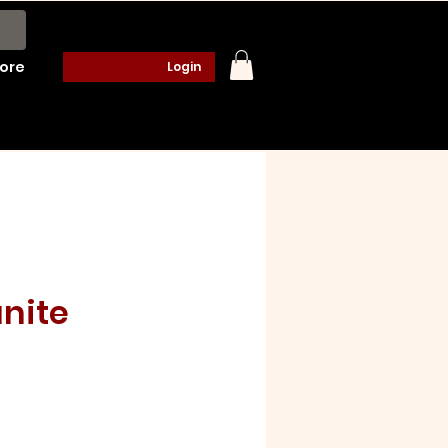
ore
Login
nite
ço