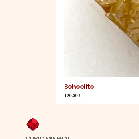
Scheelite
Preço
120,00 €
CUBIC MINERAL