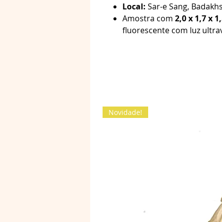
Local:
Sar-e Sang, Badakhs
Amostra com
2,0 x 1,7 x 
fluorescente com luz ultrav
Novidade!