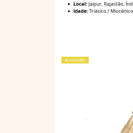
Local:
Jaipur, Rajastão, Ín
Idade:
Triásico / Miocénico
Novidade!