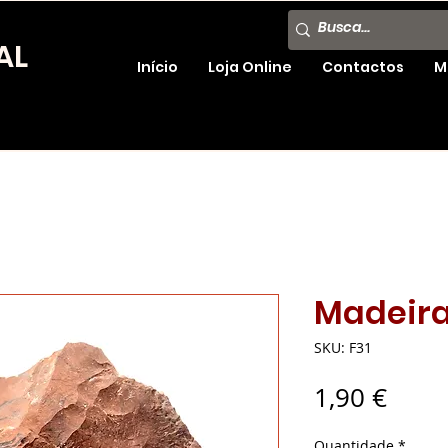
AL
Início
Loja Online
Contactos
M
Madeira
SKU: F31
Preç
1,90 €
Quantidade
*