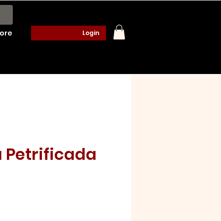
ore
Login
 Petrificada
o