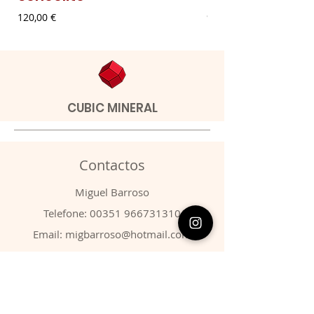
Preço
Preço
120,00 €
9,00 €
CUBIC MINERAL
Contactos
​Miguel Barroso
Telefone:
00351 966731310
Email:
migbarroso@hotmail.com
Loja
SISTEMÁTICA