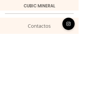
CUBIC MINERAL
Contactos
​Miguel Barroso
Telefone:
00351 966731310
Email:
migbarroso@hotmail.com
Loja
SISTEMÁTICA
MINERAIS
FÓSSEIS
ANIMAIS