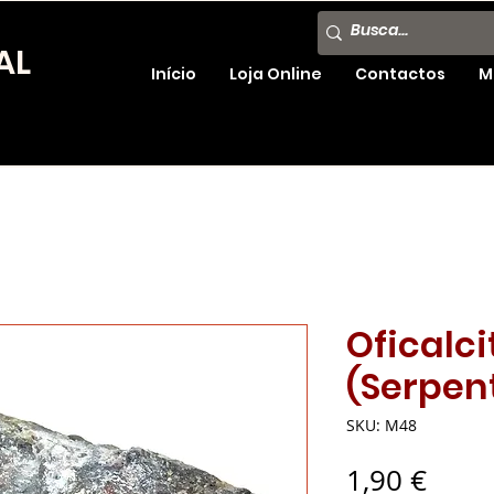
AL
Início
Loja Online
Contactos
M
Oficalci
(Serpent
SKU: M48
Preç
1,90 €