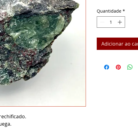
Quantidade
*
Adicionar ao ca
rechificado.
uega.