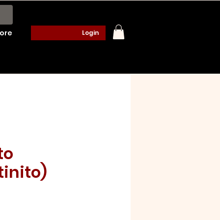
ore
Login
to
inito)
o