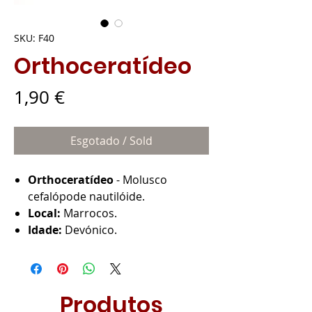
SKU: F40
Orthoceratídeo
Preço
1,90 €
Esgotado / Sold
Orthoceratídeo
- Molusco
cefalópode nautilóide.
Local:
Marrocos.
Idade:
Devónico.
Produtos