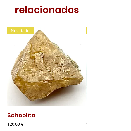
relacionados
Novidade!
Novidade!
Scheelite
Malaquite Fibr
Preço
Preço
120,00 €
9,00 €