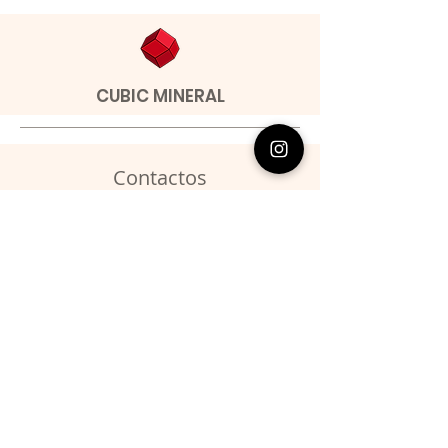
CUBIC MINERAL
Contactos
​Miguel Barroso
Telefone:
00351 966731310
Email:
migbarroso@hotmail.com
Loja
SISTEMÁTICA
MINERAIS
FÓSSEIS