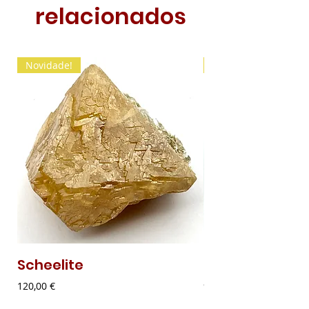
relacionados
Novidade!
Novidade!
Scheelite
Malaquite Fibr
Preço
Preço
120,00 €
9,00 €