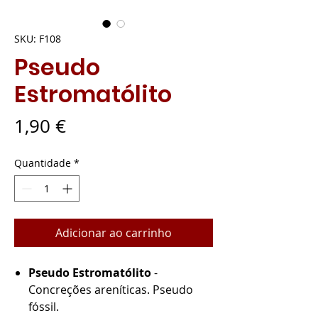
SKU: F108
Pseudo
Estromatólito
Preço
1,90 €
Quantidade
*
Adicionar ao carrinho
Pseudo Estromatólito
-
Concreções areníticas. Pseudo
fóssil.