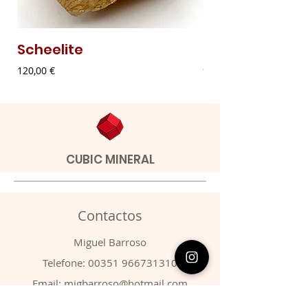
Scheelite
Malaquite Fibr
Preço
Preço
120,00 €
9,00 €
CUBIC MINERAL
Contactos
​Miguel Barroso
Telefone:
00351 966731310
Email:
migbarroso@hotmail.com