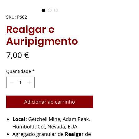
SKU: P682
Realgar e
Auripigmento
Preço
7,00 €
Quantidade
*
Adicionar ao carrinho
Local:
Getchell Mine, Adam Peak,
Humboldt Co., Nevada, EUA.
Agregado granular de
Realga
r de