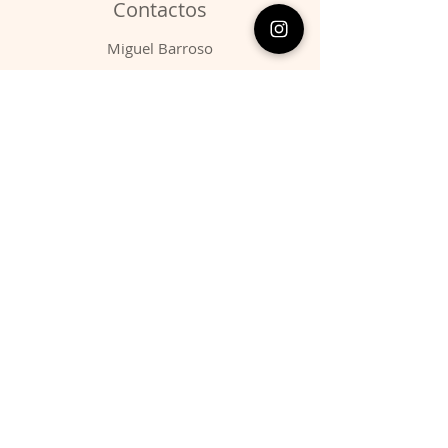
Contactos
​Miguel Barroso
Telefone:
00351 966731310
Email:
migbarroso@hotmail.com
Loja
SISTEMÁTICA
MINERAIS
FÓSSEIS
ANIMAIS
Condições
Entregas & Devoluções
Termos de Serviço