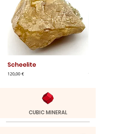
Scheelite
Malaquite Fibr
Preço
Preço
120,00 €
9,00 €
CUBIC MINERAL