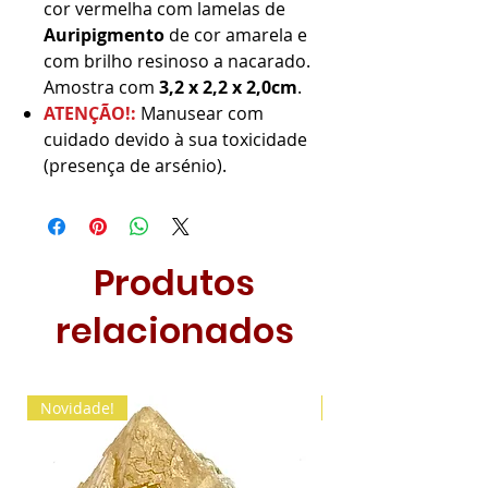
cor vermelha com lamelas de
Auripigmento
de cor amarela e
com brilho resinoso a nacarado.
Amostra com
3,2 x 2,2 x 2,0cm
.
ATENÇÃO!:
Manusear com
cuidado devido à sua toxicidade
(presença de arsénio).
Produtos
relacionados
Novidade!
Novidade!