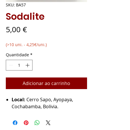
SKU: BA57
Sodalite
Preço
5,00 €
(>10 uni. - 4,25€/uni.)
Quantidade
*
Adicionar ao carrinho
Local:
Cerro Sapo, Ayopaya,
Cochabamba, Bolívia.