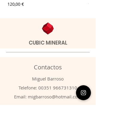
Preço
Preço
120,00 €
9,00 €
CUBIC MINERAL
Contactos
​Miguel Barroso
Telefone:
00351 966731310
Email:
migbarroso@hotmail.com
Loja
SISTEMÁTICA