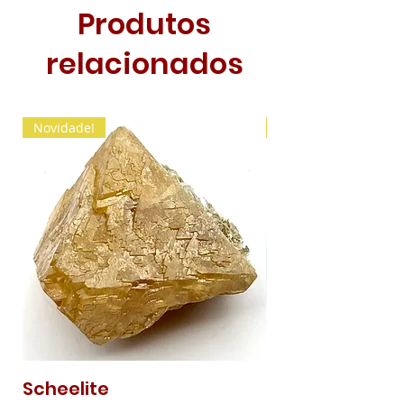
Produtos
relacionados
Novidade!
Novidade!
Scheelite
Malaquite Fibr