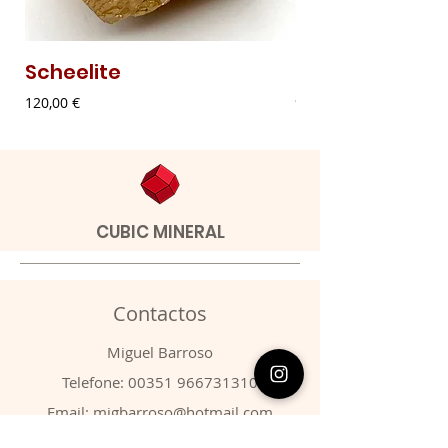
Scheelite
Malaquite Fibr
Preço
Preço
120,00 €
9,00 €
CUBIC MINERAL
Contactos
​Miguel Barroso
Telefone:
00351 966731310
Email:
migbarroso@hotmail.com