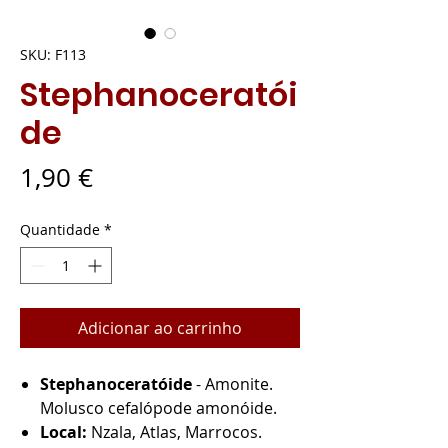
SKU: F113
Stephanoceratói
de
Preço
1,90 €
Quantidade
*
Adicionar ao carrinho
Stephanoceratóide
- Amonite.
Molusco cefalópode amonóide.
Local:
Nzala, Atlas, Marrocos.