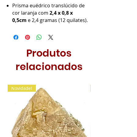
Prisma euédrico translúcido de
cor laranja com
2,4 x 0,8 x
0,5
cm
e 2,4 gramas (12 quilates).
Produtos
relacionados
Novidade!
Novidade!