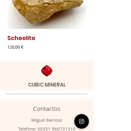
Scheelite
Malaquite Fibr
Preço
Preço
120,00 €
9,00 €
CUBIC MINERAL
Contactos
​Miguel Barroso
Telefone:
00351 966731310