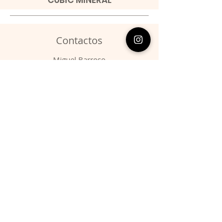
Contactos
​Miguel Barroso
Telefone:
00351 966731310
Email:
migbarroso@hotmail.com
Loja
SISTEMÁTICA
MINERAIS
FÓSSEIS
ANIMAIS
Condições