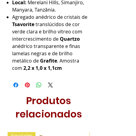
Local:
Merelani Hills, Simanjiro,
Manyara, Tanzânia.
Agregado anédrico de cristais de
Tsavorite
translúcidos de cor
verde clara e brilho vítreo com
intercrescimento de
Quartzo
anédrico transparente e finas
lamelas negras e de brilho
metálico de
Grafite
. Amostra
com
2,2 x 1,0 x 1,1cm
Produtos
relacionados
Novidade!
Novidade!