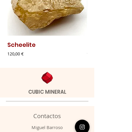
Scheelite
Malaquite Fibr
Preço
Preço
120,00 €
9,00 €
CUBIC MINERAL
Contactos
​Miguel Barroso