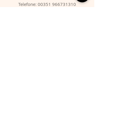
Telefone:
00351 966731310
Email:
migbarroso@hotmail.com
Loja
SISTEMÁTICA
MINERAIS
FÓSSEIS
ANIMAIS
Condições
Entregas & Devoluções
Termos de Serviço
Formas de Pagamento
FAQ