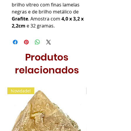
brilho vítreo com finas lamelas
negras e de brilho metálico de
Grafite
. Amostra com
4,0 x 3,2 x
2,2cm
e 32 gramas.
Produtos
relacionados
Novidade!
Novidade!