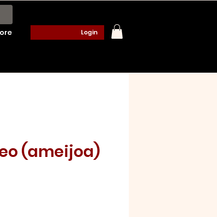
ore
Login
eo (ameijoa)
o