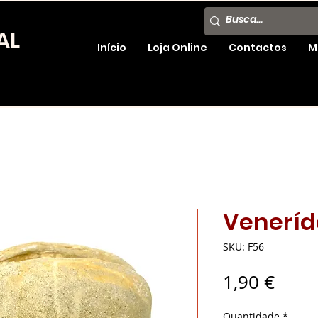
AL
Início
Loja Online
Contactos
M
Veneríd
SKU: F56
Preç
1,90 €
Quantidade
*