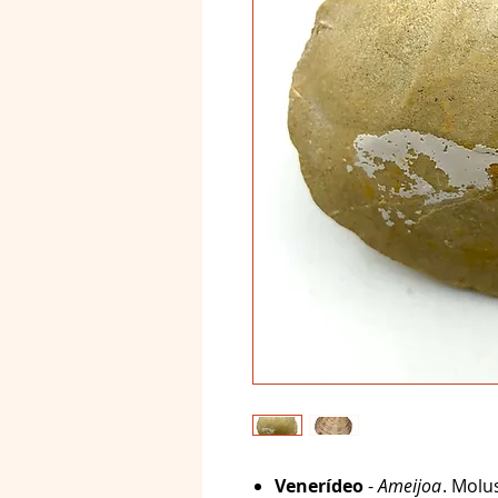
Venerídeo
-
Ameijoa
. Molu