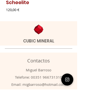
Scheelite
Malaquite Fibr
Preço
Preço
120,00 €
9,00 €
CUBIC MINERAL
Contactos
​Miguel Barroso
Telefone:
00351 966731310
Email:
migbarroso@hotmail.com
Loja