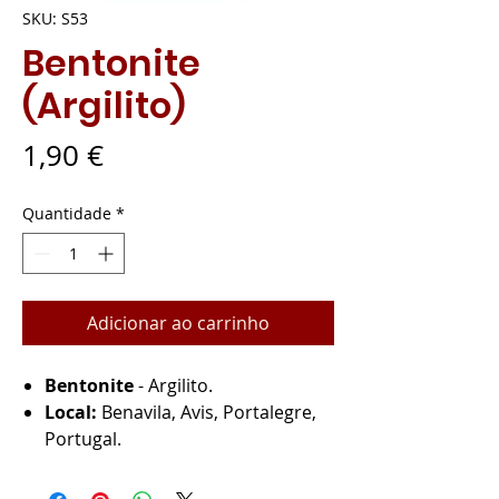
SKU: S53
Bentonite
(Argilito)
Preço
1,90 €
Quantidade
*
Adicionar ao carrinho
Bentonite
- Argilito.
Local:
Benavila, Avis, Portalegre,
Portugal.