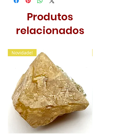
Produtos
relacionados
Novidade!
Novidade!