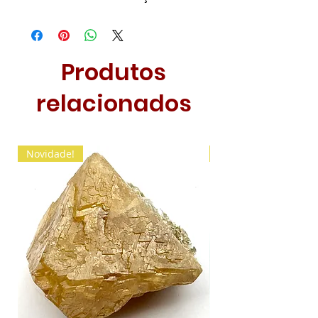
Produtos
relacionados
Novidade!
Novidade!