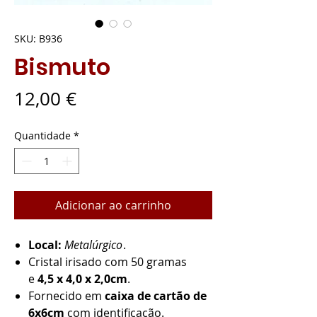
SKU: B936
Bismuto
Preço
12,00 €
Quantidade
*
Adicionar ao carrinho
Local:
Metalúrgico
.
Cristal irisado com 50 gramas
e
4,5 x 4,0 x 2,0cm
.
Fornecido em
caixa de cartão de
6x6cm
com identificação.