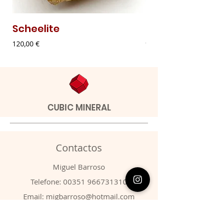
Scheelite
Malaquite Fibr
Preço
Preço
120,00 €
9,00 €
CUBIC MINERAL
Contactos
​Miguel Barroso
Telefone:
00351 966731310
Email:
migbarroso@hotmail.com