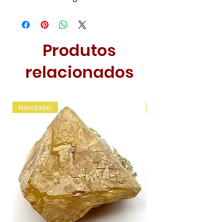
Produtos
relacionados
Novidade!
Novidade!