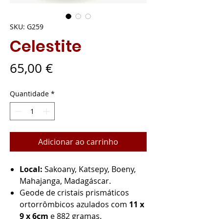
SKU: G259
Celestite
Preço
65,00 €
Quantidade
*
Adicionar ao carrinho
Local:
Sakoany, Katsepy, Boeny,
Mahajanga, Madagáscar.
Geode de cristais prismáticos
ortorrômbicos azulados com
11 x
9 x 6cm
e 882 gramas.