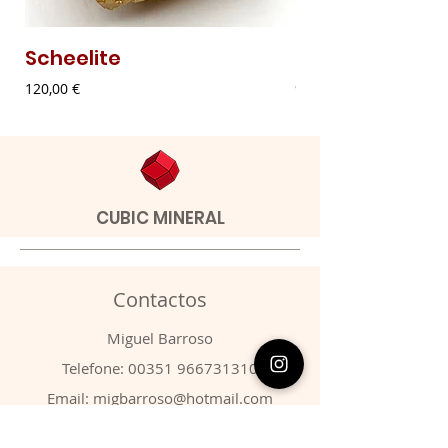
Scheelite
Malaquite Fibr
Preço
Preço
120,00 €
9,00 €
CUBIC MINERAL
Contactos
​Miguel Barroso
Telefone:
00351 966731310
Email:
migbarroso@hotmail.com