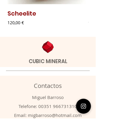
Scheelite
Malaquite Fibr
Preço
Preço
120,00 €
9,00 €
CUBIC MINERAL
Contactos
​Miguel Barroso
Telefone:
00351 966731310
Email:
migbarroso@hotmail.com