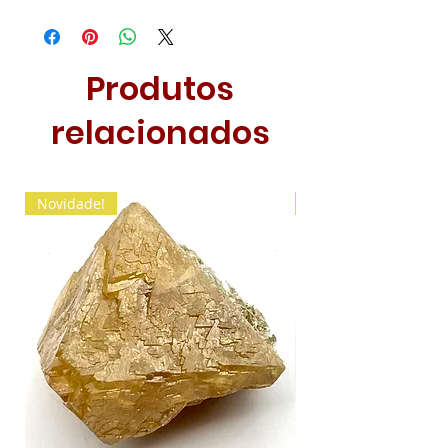
Produtos
relacionados
Novidade!
Novidade!