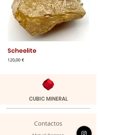
Scheelite
Malaquite Fibr
Preço
Preço
120,00 €
9,00 €
CUBIC MINERAL
Contactos
​Miguel Barroso