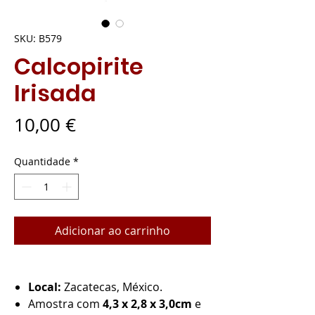
SKU: B579
Calcopirite
Irisada
Preço
10,00 €
Quantidade
*
Adicionar ao carrinho
Local:
Zacatecas, México.
Amostra com
4,3 x 2,8 x 3,0cm
e