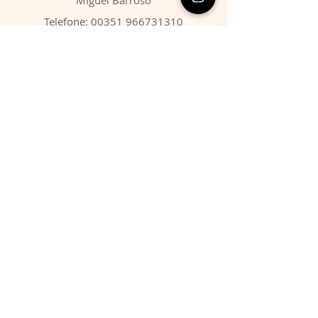
Telefone:
00351 966731310
Email:
migbarroso@hotmail.com
Loja
SISTEMÁTICA
MINERAIS
FÓSSEIS
ANIMAIS
Condições
Entregas & Devoluções
Termos de Serviço
Formas de Pagamento