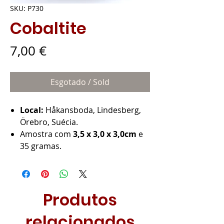
SKU: P730
Cobaltite
Preço
7,00 €
Esgotado / Sold
Local:
Håkansboda, Lindesberg,
Örebro, Suécia.
Amostra com
3,5 x 3,0 x 3,0
cm
e
35 gramas.
Produtos
relacionados