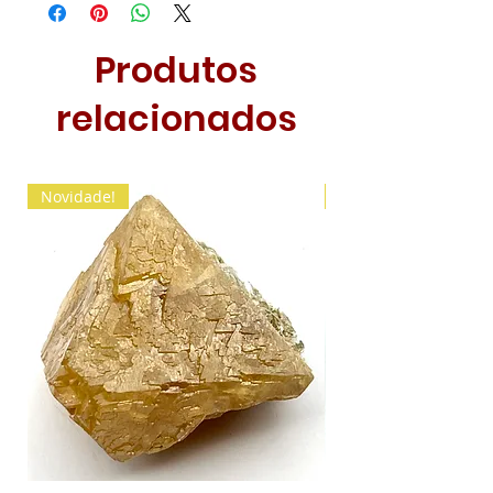
Produtos
relacionados
Novidade!
Novidade!