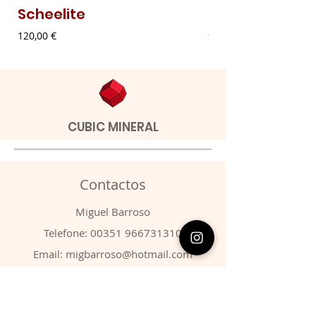
Scheelite
Malaquite Fibr
Preço
Preço
120,00 €
9,00 €
CUBIC MINERAL
Contactos
​Miguel Barroso
Telefone:
00351 966731310
Email:
migbarroso@hotmail.com
Loja