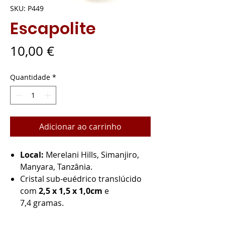
SKU: P449
Escapolite
Preço
10,00 €
Quantidade
*
Adicionar ao carrinho
Local:
Merelani Hills, Simanjiro,
Manyara, Tanzânia.
Cristal sub-euédrico translúcido
com
2,5 x 1,5 x 1,0cm
e
7,4 gramas.