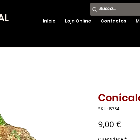
AL
Início
Loja Online
Contactos
M
Conical
SKU: B734
Preç
9,00 €
Quantidade
*