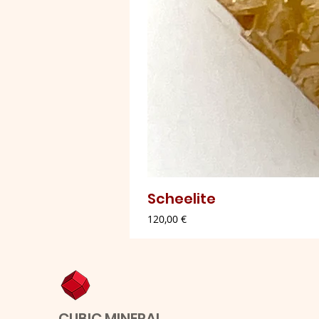
Scheelite
Preço
120,00 €
CUBIC MINERAL