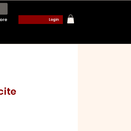
ore
Login
cite
o